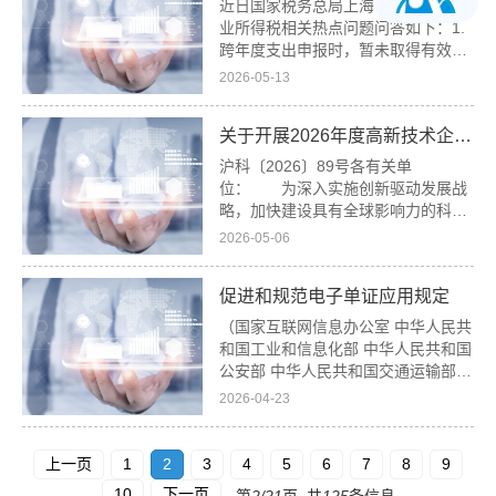
近日国家税务总局上海市税务局就企
业所得税相关热点问题问答如下：1.
跨年度支出申报时，暂未取得有效凭
王长球
证怎么办？ 答：如果企业当年度
2026-05-13
实际发生的相关成本、费用，由于各
种原因未能及时取得该成本、费用的
关于开展2026年度高新技术企业认定管理相关工作的通知
有效凭证，企业在预缴季度所得税
时，可暂按账面发...
黄文星
沪科〔2026〕89号各有关单
位： 为深入实施创新驱动发展战
略，加快建设具有全球影响力的科技
创新中心，进一步发挥高新技术企业
2026-05-06
的科技创新主体作用，依据《高新技
术企业认定管理办法》（国科发火
促进和规范电子单证应用规定
〔2016〕32号，以下简称《认定办
法》）、《高新技...
（国家互联网信息办公室 中华人民共
和国工业和信息化部 中华人民共和国
公安部 中华人民共和国交通运输部
中华人民共和国商务部 中国人民银行
2026-04-23
中华人民共和国海关总署 国家税务总
局 国家市场监督管理总局 国家金融
监督管理总局 令 第22号 202...
上一页
1
2
3
4
5
6
7
8
9
10
下一页
第
2/21
页, 共
125
条信息