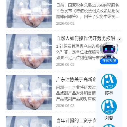
日前，国家税务总局12366纳税服务
平台发布《增值税法相关政策适用问
题即问即答》，回答了实务中常见的
增值税征免、简易计税政策的适用、
2026-06-09
出口退（免）税备案等问题，本期编
发相关内容，供读者参考。问1：
自然人如何操作代开劳务报酬发票？
2026年1月1日起，对各级政府及主
管部门委托...
1.社保费管理客户端的初始密码是什
么？答：是单位社保编号的后六位，
如果不足六位则在编号末位补0至六
在线客服
位。单位社保编号您可通过在电子税
2026-06-05
务局社保业务模块、社保费管理客户
端、12366纳税服务热线或12333社
广东注协关于高新企业认定审计有关问题的解答
保热线进行查看。您也可通过电子税
务局-...
问题一：企业将研发过程中产出的产
陈林
品或副产品对外销售情形下，已销售
产品或副产品的对应成本是否确认为
高新技术企业认定中的研发费用，应
2026-06-02
如何把握该种情形？答：《企业会计
准则解释第15号》(财会〔2021〕35
刘蓉
当年计提的工资于次年发放，汇算清缴能扣除吗？
号)规定，企业将固定资产达到预定可
使用状...