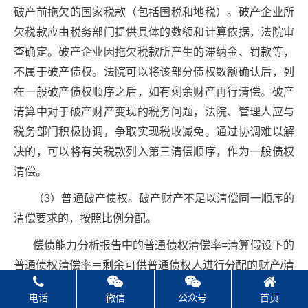
破产前拖欠的国家税款（包括国税和地税）。破产企业所
欠税款应由税务部门提供具体的数额和计算依据，法院审
查确定。破产企业因拖欠税款所产生的滞纳金、罚款等，
不属于破产债权。法院可以将该部分债权数额确认后，列
在一般破产债权顺序之后，如有剩余财产再行清偿。破产
清算中对于破产财产变现的税务问题，法院、管理人应与
税务部门积极协调，争取实现税收减免。通过协调难以解
决的，可以将有关税款列入第三清偿顺序，作为一般债权
清偿。
（3）普通破产债权。破产财产不足以清偿同一顺序的
清偿要求的，按照比例分配。
偿债能力分析报告中的普通债权清偿率=清算假设下的
普通债权清偿率＝剩余可供普通债权人进行分配的财产/清
算状态下的普通债权金额
电话
微信
公众号
首页