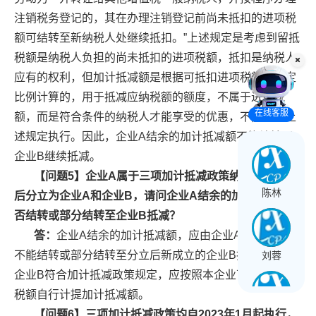
注销税务登记的，其在办理注销登记前尚未抵扣的进项税
额可结转至新纳税人处继续抵扣。”上述规定是考虑到留抵
税额是纳税人负担的尚未抵扣的进项税额，抵扣是纳税人
应有的权利，但加计抵减额是根据可抵扣进项税额的一定
比例计算的，用于抵减应纳税额的额度，不属于进项税
在线客服
额，而是符合条件的纳税人才能享受的优惠，不能参照上
述规定执行。因此，企业A结余的加计抵减额不能结转至
企业B继续抵减。
【问题5】企业A属于三项加计抵减政策纳税人，重组
陈林
后分立为企业A和企业B，请问企业A结余的加计抵减额能
否结转或部分结转至企业B抵减？
答：
企业A结余的加计抵减额，应由企业A继续抵减，
不能结转或部分结转至分立后新成立的企业B抵减。如果
刘蓉
企业B符合加计抵减政策规定，应按照本企业可抵扣进项
税额自行计提加计抵减额。
【问题6】三项加计抵减政策均自2023年1月起执行，