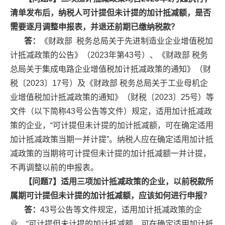
王长球
清单发布后，纳税人可计提但未计提的加计抵减额，是否
需要逐月调整申报表，并退还前期已缴纳税款？
答：
《财政部 税务总局关于先进制造业企业增值税加
黄文星
计抵减政策的公告》（2023年第43号）、《财政部 税务
总局关于集成电路企业增值税加计抵减政策的通知》（财
税〔2023〕17号）及《财政部 税务总局关于工业母机企
业增值税加计抵减政策的通知》（财税〔2023〕25号）等
文件（以下简称43号公告等文件）规定，适用加计抵减政
策的企业，“可计提但未计提的加计抵减额，可在确定适用
加计抵减政策当期一并计提”。纳税人应在确定适用加计抵
减政策的当期将可计提但未计提的加计抵减额一并计提，
不再调整以前的申报表。
【问题7】适用三项加计抵减政策的企业，以前税款所
属期可计提但未计提的加计抵减额，应该如何进行申报？
答：
43号公告等文件规定，适用加计抵减政策的企
业，“可计提但未计提的加计抵减额，可在确定适用加计抵